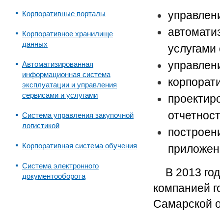
управлен
Корпоративные порталы
автомати
Корпоративное хранилище
данных
услугами
управлен
Автоматизированная
информационная система
корпорат
эксплуатации и управления
сервисами и услугами
проектир
отчетнос
Система управления закупочной
логистикой
построен
Корпоративная система обучения
приложен
Система электронного
В 2013 го
документооборота
компанией г
Самарской о