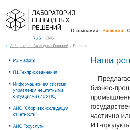
О компании
Решения
О
RUS
ENG
Лаборатория Свободных Решений
Решения
Наши реш
P1.Platform
П1.Техприсоединения
Предлага
Информационная система
бизнес-проц
управления нештатными
промышленны
ситуациями (ИСУНС)
государстве
АИС "Сбор и консолидация
отчетности"
частично ил
ИТ-продукты
АИС Госуслуги