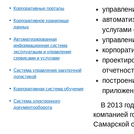
управлен
Корпоративные порталы
автомати
Корпоративное хранилище
данных
услугами
управлен
Автоматизированная
информационная система
корпорат
эксплуатации и управления
сервисами и услугами
проектир
отчетнос
Система управления закупочной
логистикой
построен
Корпоративная система обучения
приложен
Система электронного
В 2013 го
документооборота
компанией г
Самарской о