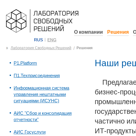
О компании
Решения
О
RUS
ENG
Лаборатория Свободных Решений
Решения
Наши реш
P1.Platform
П1.Техприсоединения
Предлага
Информационная система
бизнес-проц
управления нештатными
промышленны
ситуациями (ИСУНС)
государстве
АИС "Сбор и консолидация
отчетности"
частично ил
ИТ-продукты
АИС Госуслуги