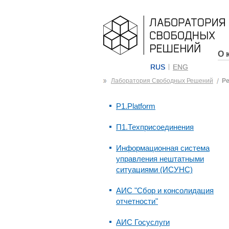
О 
RUS
ENG
Лаборатория Свободных Решений
Р
P1.Platform
П1.Техприсоединения
Информационная система
управления нештатными
ситуациями (ИСУНС)
АИС "Сбор и консолидация
отчетности"
АИС Госуслуги