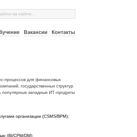
бучение
Вакансии
Контакты
ес-процессов для финансовых
омпаний, государственных структур.
ь популярные западные ИТ-продукты
слугами организации (CSMS/BPM);
тью (BI/CPM/DM);