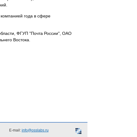
ний.
 компанией года в сфере
области, ФГУП "Почта России", ОАО
ьнего Востока.
E-mail:
info@osslabs.ru