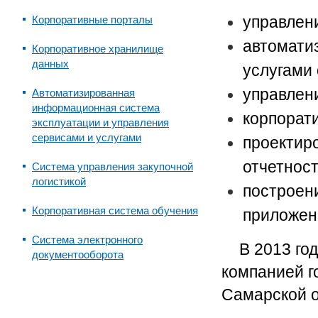
управлен
Корпоративные порталы
автомати
Корпоративное хранилище
данных
услугами
управлен
Автоматизированная
информационная система
корпорат
эксплуатации и управления
сервисами и услугами
проектир
отчетнос
Система управления закупочной
логистикой
построен
Корпоративная система обучения
приложен
Система электронного
В 2013 го
документооборота
компанией г
Самарской о