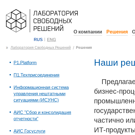
О компании
Решения
О
RUS
ENG
Лаборатория Свободных Решений
Решения
Наши реш
P1.Platform
П1.Техприсоединения
Предлага
Информационная система
бизнес-проц
управления нештатными
промышленны
ситуациями (ИСУНС)
государстве
АИС "Сбор и консолидация
отчетности"
частично ил
ИТ-продукты
АИС Госуслуги