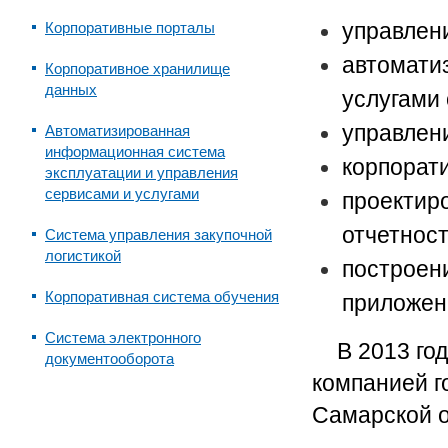
управлен
Корпоративные порталы
автомати
Корпоративное хранилище
данных
услугами
управлен
Автоматизированная
информационная система
корпорат
эксплуатации и управления
сервисами и услугами
проектир
отчетнос
Система управления закупочной
логистикой
построен
Корпоративная система обучения
приложен
Система электронного
В 2013 го
документооборота
компанией г
Самарской о