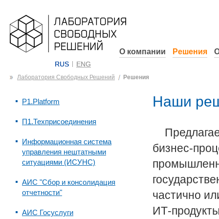
О компании
Решения
О
RUS
ENG
Лаборатория Свободных Решений
Решения
Наши реш
P1.Platform
П1.Техприсоединения
Предлага
Информационная система
бизнес-проц
управления нештатными
промышленны
ситуациями (ИСУНС)
государстве
АИС "Сбор и консолидация
отчетности"
частично ил
ИТ-продукты
АИС Госуслуги