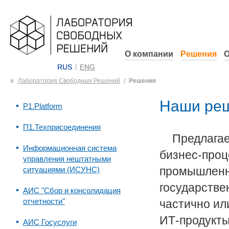
О компании
Решения
О
RUS
ENG
Лаборатория Свободных Решений
Решения
Наши реш
P1.Platform
П1.Техприсоединения
Предлага
Информационная система
бизнес-проц
управления нештатными
промышленны
ситуациями (ИСУНС)
государстве
АИС "Сбор и консолидация
отчетности"
частично ил
ИТ-продукты
АИС Госуслуги