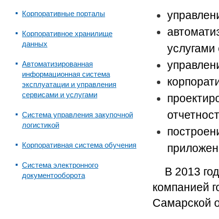
управлен
Корпоративные порталы
автомати
Корпоративное хранилище
данных
услугами
управлен
Автоматизированная
информационная система
корпорат
эксплуатации и управления
сервисами и услугами
проектир
отчетнос
Система управления закупочной
логистикой
построен
Корпоративная система обучения
приложен
Система электронного
В 2013 го
документооборота
компанией г
Самарской о