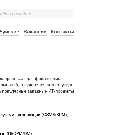
бучение
Вакансии
Контакты
ес-процессов для финансовых
омпаний, государственных структур.
ь популярные западные ИТ-продукты
слугами организации (CSMS/BPM);
тью (BI/CPM/DM);