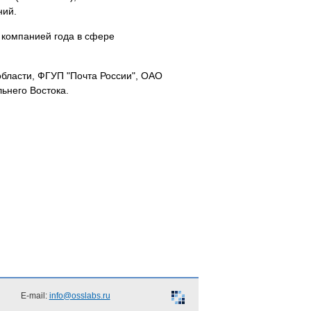
ний.
 компанией года в сфере
области, ФГУП "Почта России", ОАО
ьнего Востока.
E-mail:
info@osslabs.ru