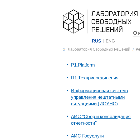
О 
RUS
ENG
Лаборатория Свободных Решений
Р
P1.Platform
П1.Техприсоединения
Информационная система
управления нештатными
ситуациями (ИСУНС)
АИС "Сбор и консолидация
отчетности"
АИС Госуслуги