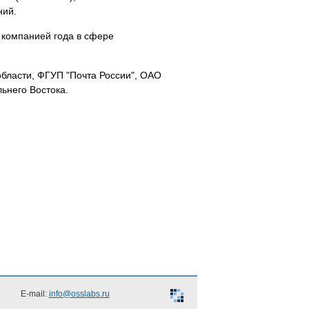
ний.
 компанией года в сфере
области, ФГУП "Почта России", ОАО
ьнего Востока.
E-mail:
info@osslabs.ru