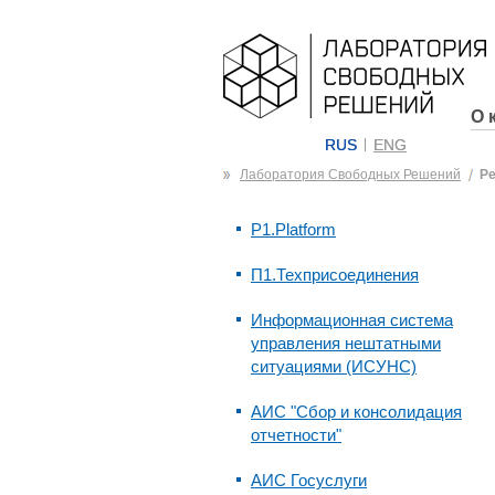
О 
RUS
ENG
Лаборатория Свободных Решений
Р
P1.Platform
П1.Техприсоединения
Информационная система
управления нештатными
ситуациями (ИСУНС)
АИС "Сбор и консолидация
отчетности"
АИС Госуслуги