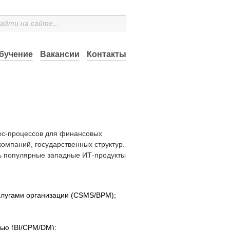
бучение
Вакансии
Контакты
ес-процессов для финансовых
омпаний, государственных структур.
ь популярные западные ИТ-продукты
слугами организации (CSMS/BPM);
тью (BI/CPM/DM);