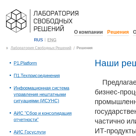
О компании
Решения
О
RUS
ENG
Лаборатория Свободных Решений
Решения
Наши реш
P1.Platform
П1.Техприсоединения
Предлага
Информационная система
бизнес-проц
управления нештатными
промышленны
ситуациями (ИСУНС)
государстве
АИС "Сбор и консолидация
отчетности"
частично ил
ИТ-продукты
АИС Госуслуги