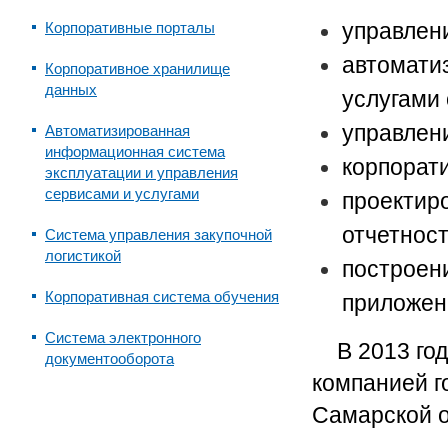
управлен
Корпоративные порталы
автомати
Корпоративное хранилище
данных
услугами
управлен
Автоматизированная
информационная система
корпорат
эксплуатации и управления
сервисами и услугами
проектир
отчетнос
Система управления закупочной
логистикой
построен
Корпоративная система обучения
приложен
Система электронного
В 2013 го
документооборота
компанией г
Самарской о