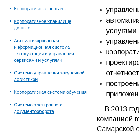
управлен
Корпоративные порталы
автомати
Корпоративное хранилище
данных
услугами
управлен
Автоматизированная
информационная система
корпорат
эксплуатации и управления
сервисами и услугами
проектир
отчетнос
Система управления закупочной
логистикой
построен
Корпоративная система обучения
приложен
Система электронного
В 2013 го
документооборота
компанией г
Самарской о