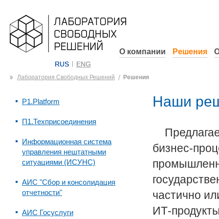
О компании
Решения
О
RUS
ENG
Лаборатория Свободных Решений
Решения
Наши реш
P1.Platform
П1.Техприсоединения
Предлага
Информационная система
бизнес-проц
управления нештатными
промышленны
ситуациями (ИСУНС)
государстве
АИС "Сбор и консолидация
отчетности"
частично ил
ИТ-продукты
АИС Госуслуги