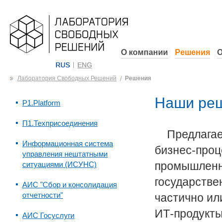
О компании
Решения
О
RUS
ENG
Лаборатория Свободных Решений
Решения
Наши реш
P1.Platform
П1.Техприсоединения
Предлага
Информационная система
бизнес-проц
управления нештатными
промышленны
ситуациями (ИСУНС)
государстве
АИС "Сбор и консолидация
отчетности"
частично ил
ИТ-продукты
АИС Госуслуги