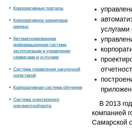
управлен
Корпоративные порталы
автомати
Корпоративное хранилище
данных
услугами
управлен
Автоматизированная
информационная система
корпорат
эксплуатации и управления
сервисами и услугами
проектир
отчетнос
Система управления закупочной
логистикой
построен
Корпоративная система обучения
приложен
Система электронного
В 2013 го
документооборота
компанией г
Самарской о