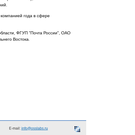
ний.
 компанией года в сфере
области, ФГУП "Почта России", ОАО
ьнего Востока.
E-mail:
info@osslabs.ru