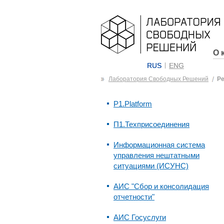
О 
RUS
ENG
Лаборатория Свободных Решений
Р
P1.Platform
П1.Техприсоединения
Информационная система
управления нештатными
ситуациями (ИСУНС)
АИС "Сбор и консолидация
отчетности"
АИС Госуслуги