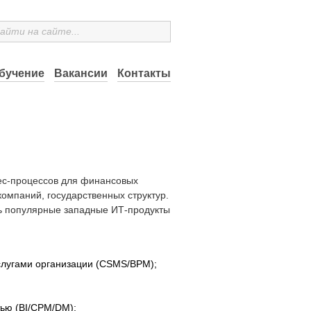
бучение
Вакансии
Контакты
ес-процессов для финансовых
омпаний, государственных структур.
ь популярные западные ИТ-продукты
слугами организации (CSMS/BPM);
тью (BI/CPM/DM);