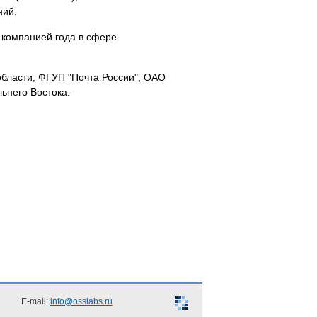
ний.
 компанией года в сфере
области, ФГУП "Почта России", ОАО
ьнего Востока.
E-mail:
info@osslabs.ru