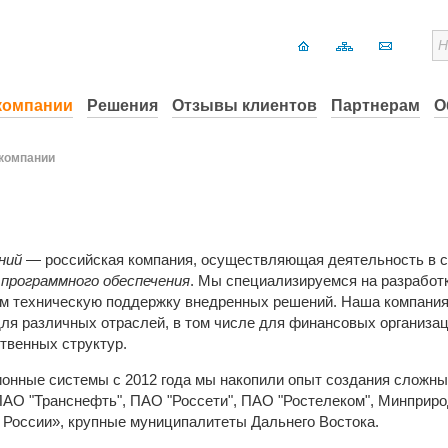
компании
Решения
Отзывы клиентов
Партнерам
О
компании
ений
—
российская компания, осуществляющая деятельность в 
 программного обеспечения
. Мы специализируемся на разработ
ем техническую поддержку внедренных решений. Наша компания
для различных отраслей, в том числе для финансовых организа
ственных структур.
онные системы с 2012 года мы накопили опыт создания сложны
ПАО "Транснефть", ПАО "Россети", ПАО "Ростелеком", Минприр
 России», крупные муниципалитеты Дальнего Востока.