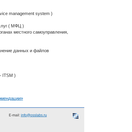
vice management system )
луг ( МФЦ )
рганах местного самоуправления,
анение данных и файлов
- ITSM )
омендации»
E-mail:
info@osslabs.ru