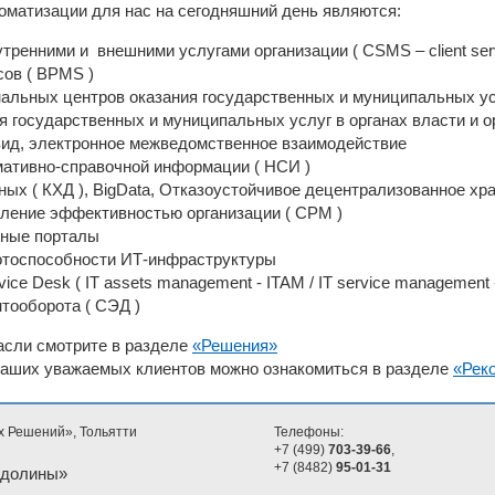
матизации для нас на сегодняшний день являются:
тренними и внешними услугами организации ( CSMS – client ser
сов ( BPMS )
альных центров оказания государственных и муниципальных ус
 государственных и муниципальных услуг в органах власти и о
вид, электронное межведомственное взаимодействие
мативно-справочной информации ( НСИ )
ых ( КХД ), BigData, Отказоустойчивое децентрализованное хр
авление эффективностью организации ( CPM )
нные порталы
отоспособности ИТ-инфраструктуры
ce Desk ( IT assets management - ITAM / IT service management 
тооборота ( СЭД )
сли смотрите в разделе
«Решения»
наших уважаемых клиентов можно ознакомиться в разделе
«Рек
х Решений», Тольятти
Телефоны:
+7 (499)
703-39-66
,
+7 (8482)
95-01-31
 долины»