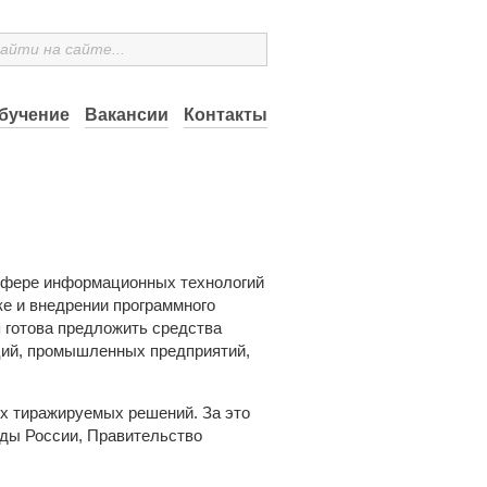
бучение
Вакансии
Контакты
сфере информационных технологий
ке и внедрении программного
 готова предложить средства
ций, промышленных предприятий,
х тиражируемых решений. За это
оды России, Правительство