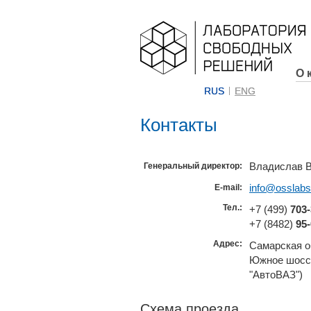
О 
RUS
ENG
Контакты
Владислав В
Генеральный директор:
info@osslabs
E-mail:
Тел.:
+7 (499)
703-
+7 (8482)
95-
Адрес:
Самарская об
Южное шоссе,
"АвтоВАЗ")
Схема проезда