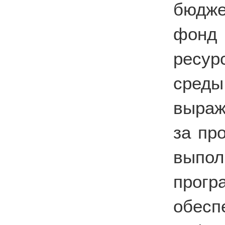
бюдже
фонд
ресу
сред
выраж
за пр
выпол
прог
обе