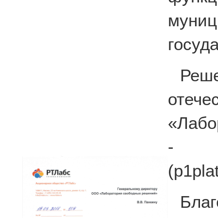
мун
госуд
Реш
отече
«Лабо
- п
(p1pla
Бла