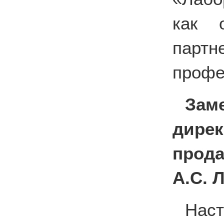
как о
пар
профе
Зам
дирек
прода
А.С. 
Нас