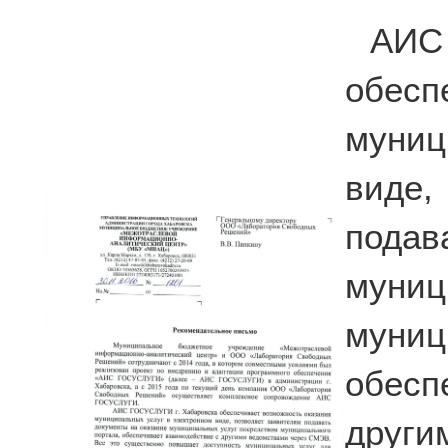
АИС
обесп
муниц
виде
подав
муниц
мун
обес
други