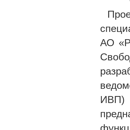
Про
специ
АО «Р
Свобо
разр
ведом
ИВП)
предн
фун