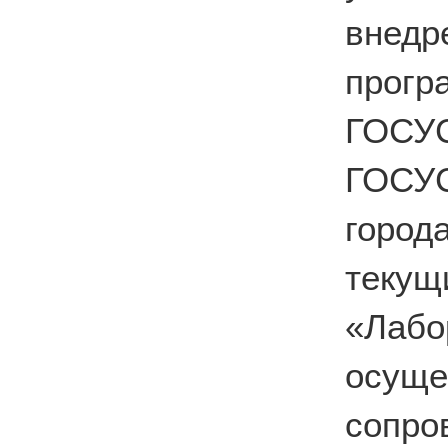
вне
прог
ГОС
ГОСУ
город
теку
«Лабо
осущ
сопро