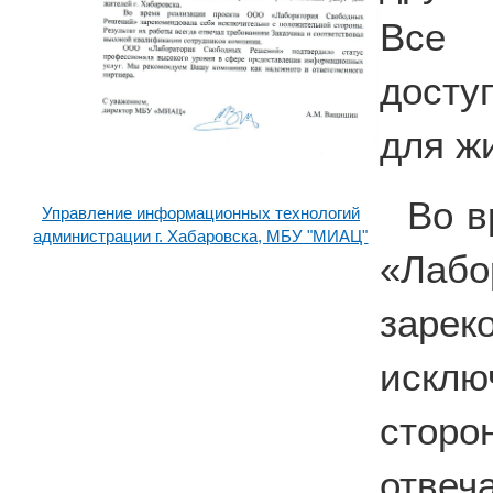
Все 
досту
для жи
Во в
Управление информационных технологий
администрации г. Хабаровска, МБУ "МИАЦ"
«Лабо
зар
искл
сторо
отвеч