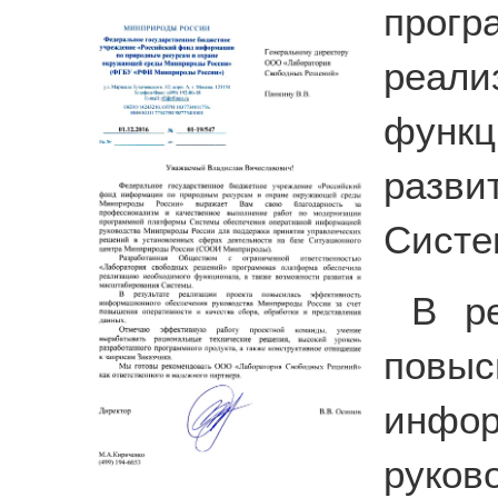
прогр
реа
функц
разв
Систе
В ре
повы
инфо
руков