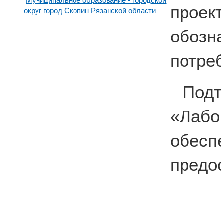
Муниципальное образование - городской
прое
округ город Скопин Рязанской области
обоз
потре
По
«Лабо
обесп
предо