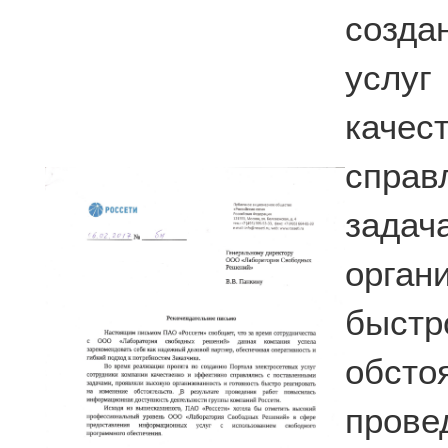
созда
услу
каче
спра
зада
орга
быстр
обст
пров