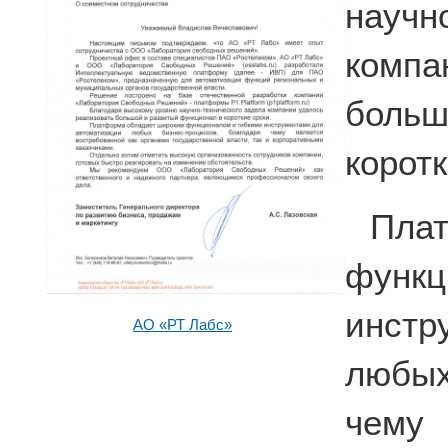
науч
комп
больш
коротк
Пла
фун
инстр
АО «РТ Лабс»
любых
чему 