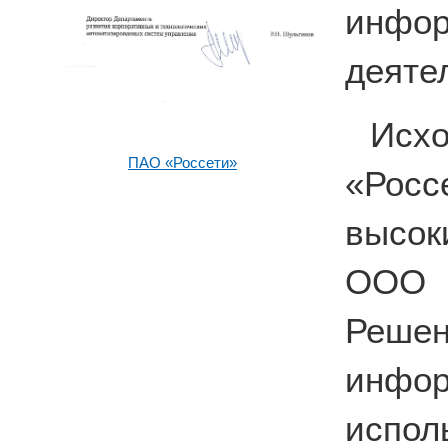
инфо
деяте
Исх
ПАО «Россети»
«Рос
высок
ООО 
Решен
инф
испо