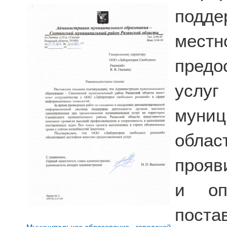
подде
мест
пред
услуг
муниц
облас
прояв
и оп
пост