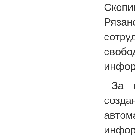
Скопи
Ряза
сотру
своб
инфор
За 
соз
автом
инф