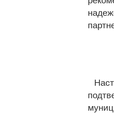
реко
наде
партн
На
подтв
муни