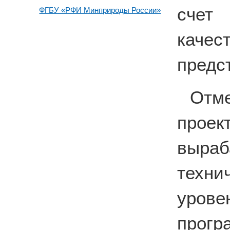
счет 
ФГБУ «РФИ Минприроды России»
каче
предс
Отм
прое
выра
техн
уро
прогр