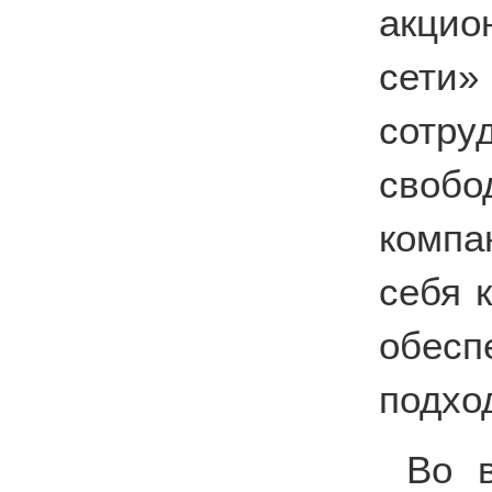
акцио
сети
сотру
своб
компа
себя 
обесп
подхо
Во 