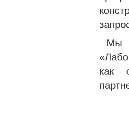
конс
запро
Мы 
«Лабо
как о
партн