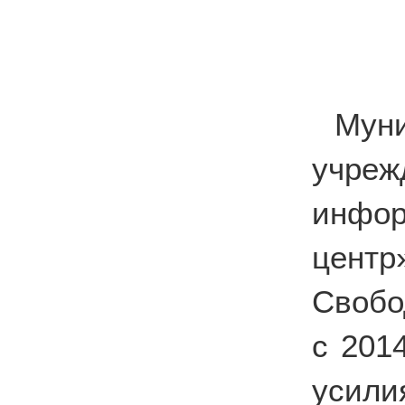
Мун
учре
инфор
цент
Свобо
с 201
усили