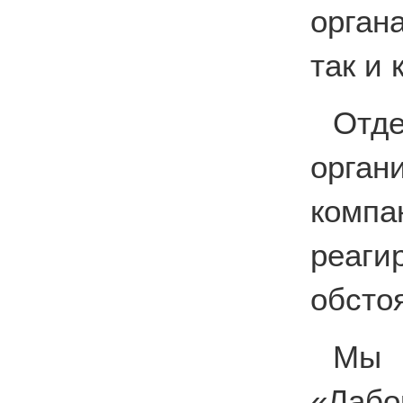
орган
так и
Отде
орга
комп
реаг
обсто
Мы
«Лабо