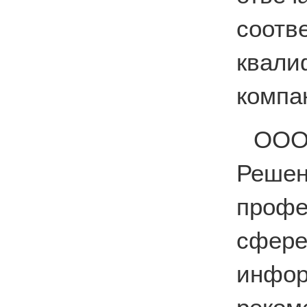
соо
квал
компа
ООО
Реше
профе
сфе
инфо