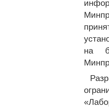
инф
Минпр
приня
устан
на б
Минпр
Раз
огра
«Лабо