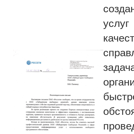
созда
услу
каче
спра
зада
орга
быстр
обст
пров