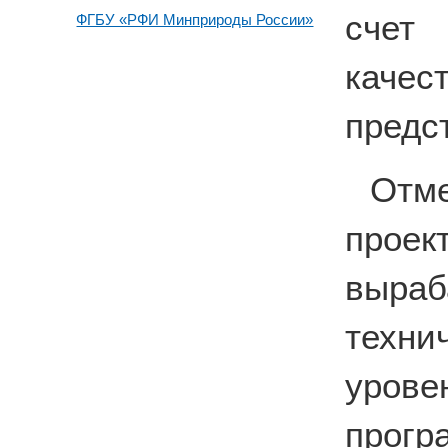
счет 
ФГБУ «РФИ Минприроды России»
каче
предс
Отм
прое
выра
техн
уро
прогр