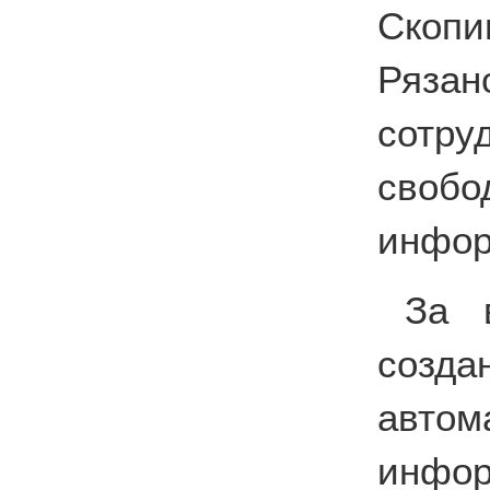
Скопи
Ряза
сотру
своб
инфор
За 
соз
автом
инф