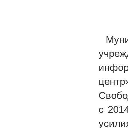
Мун
учре
инфор
цент
Свобо
с 201
усили