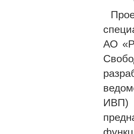
Про
специ
АО «Р
Свобо
разр
ведом
ИВП)
предн
фун