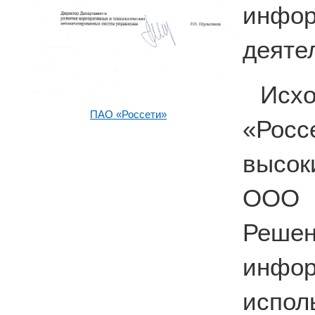
инфо
деяте
Исх
ПАО «Россети»
«Рос
высок
ООО 
Решен
инф
испо