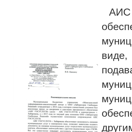
АИС
обесп
муниц
виде
подав
муниц
мун
обес
други