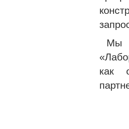
конс
запро
Мы 
«Лабо
как о
партн