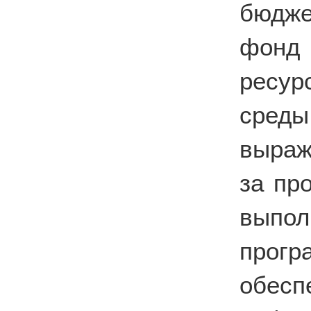
бюдже
фонд
ресу
сред
выраж
за пр
выпол
прог
обе