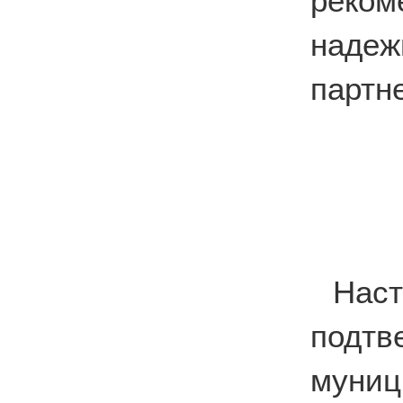
реко
наде
партн
На
подтв
муни