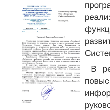
прогр
реа
функц
разв
Систе
В ре
повы
инфо
руков