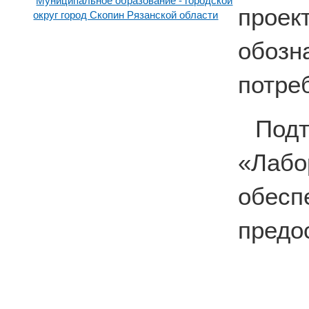
Муниципальное образование - городской
прое
округ город Скопин Рязанской области
обоз
потре
По
«Лабо
обесп
предо