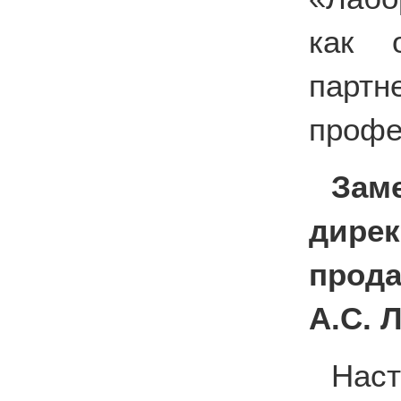
как о
пар
профе
Зам
дирек
прода
А.С. 
Нас