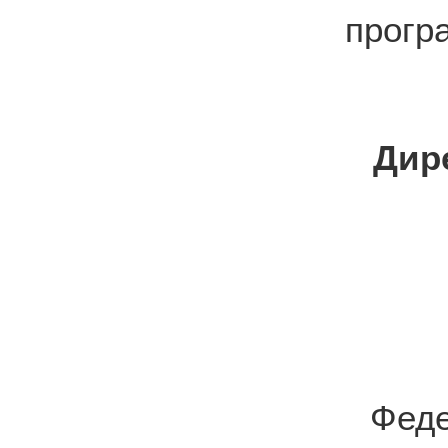
прогр
Дир
Фед