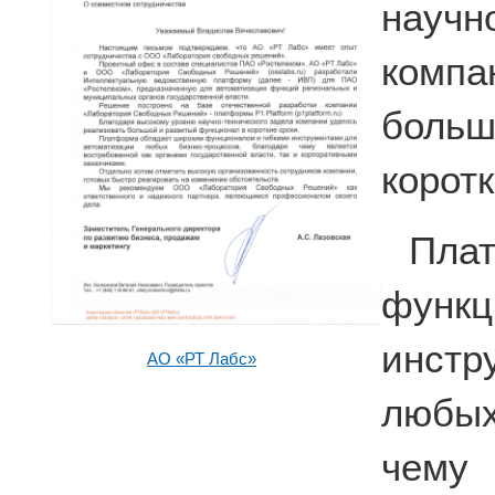
науч
комп
больш
коротк
Пла
фун
инстр
АО «РТ Лабс»
любых
чему 