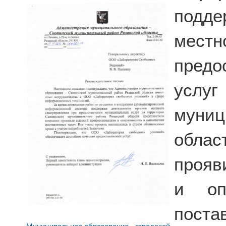
подде
мест
пред
услуг
муниц
облас
прояв
и оп
пост