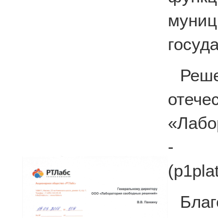
мун
госуд
Реш
отече
«Лабо
- п
(p1pla
Бла