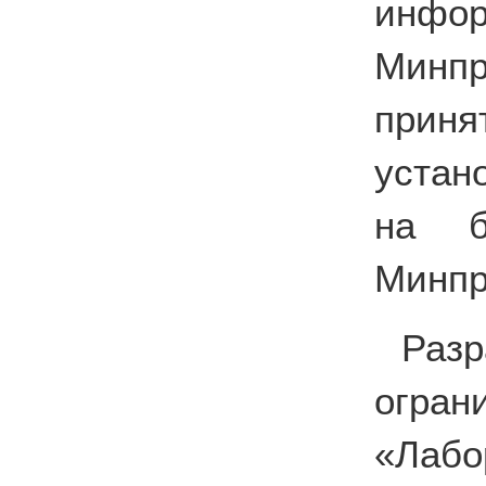
инф
Минпр
приня
устан
на б
Минпр
Раз
огра
«Лабо