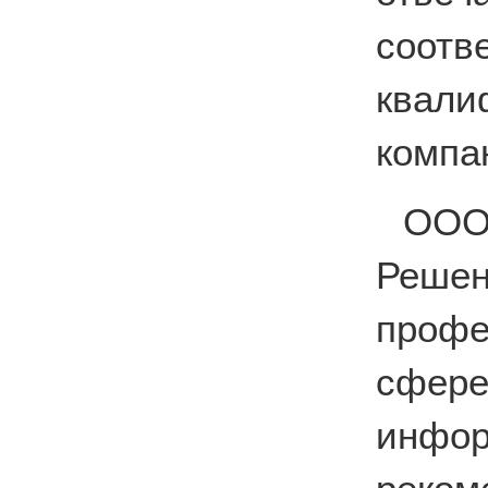
соо
квал
компа
ООО
Реше
профе
сфе
инфо