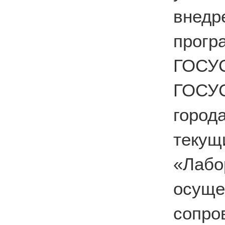
вне
прог
ГОС
ГОСУ
город
теку
«Лабо
осущ
сопро