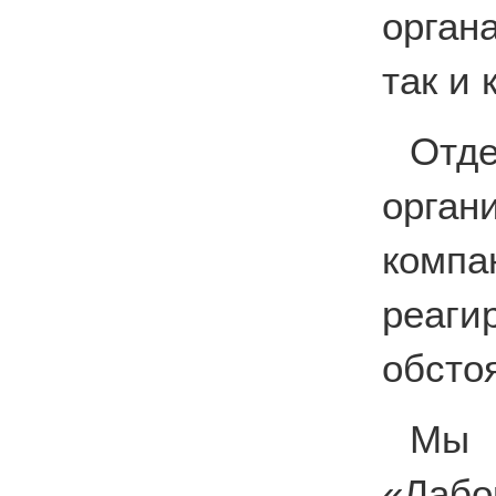
орган
так и
Отде
орга
комп
реаг
обсто
Мы
«Лабо