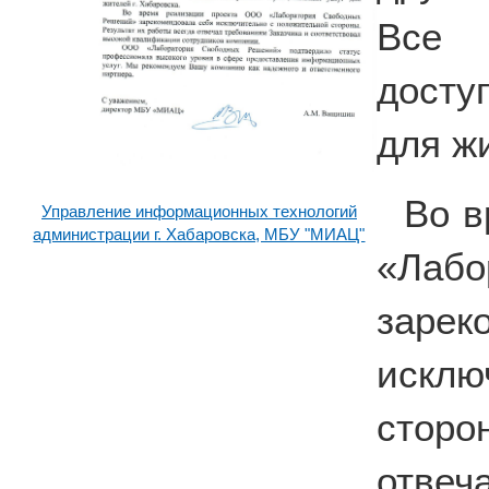
Все 
досту
для жи
Во в
Управление информационных технологий
администрации г. Хабаровска, МБУ "МИАЦ"
«Лабо
зар
искл
сторо
отвеч