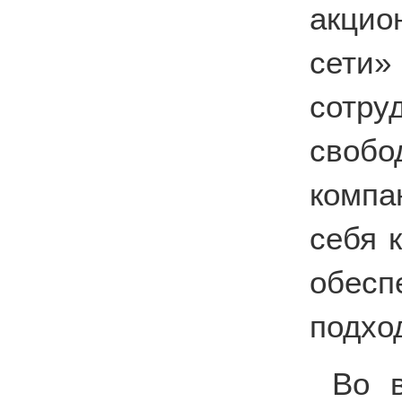
акцио
сети
сотру
своб
компа
себя 
обесп
подхо
Во 