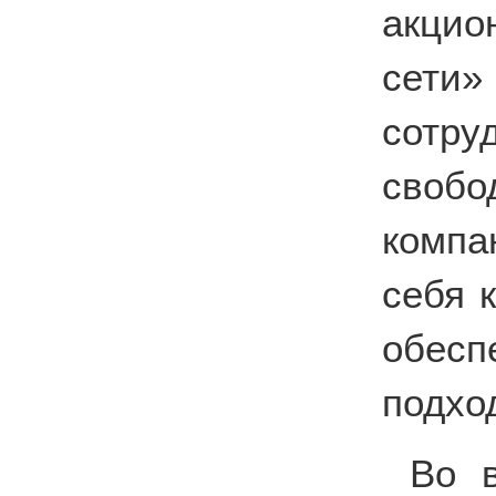
акцио
сети
сотру
своб
компа
себя 
обесп
подхо
Во 