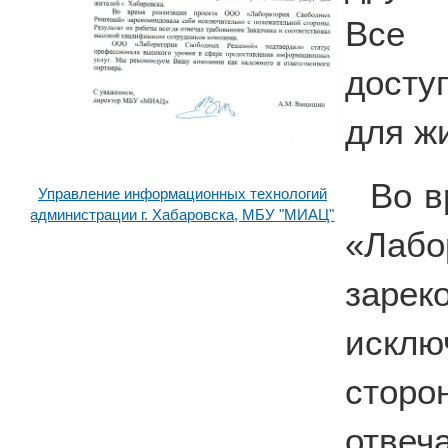
Все 
досту
для жи
Во в
Управление информационных технологий
администрации г. Хабаровска, МБУ "МИАЦ"
«Лабо
зар
искл
сторо
отвеч