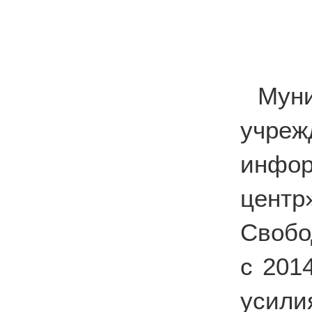
Мун
учре
инфор
цент
Свобо
с 201
усили