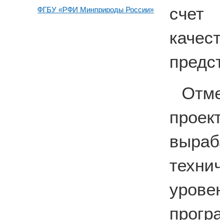
счет 
ФГБУ «РФИ Минприроды России»
каче
предс
Отм
прое
выра
техн
уро
прогр