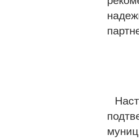
реко
наде
партн
На
подтв
муни