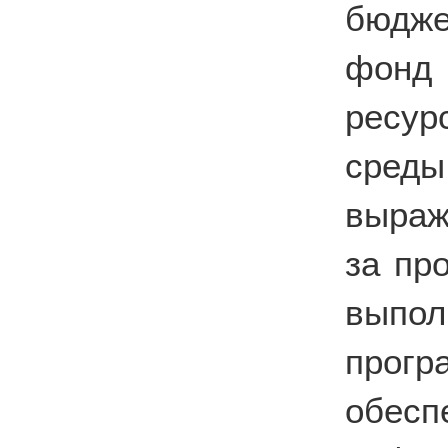
бюдже
фонд
ресу
сред
выраж
за пр
выпол
прог
обе