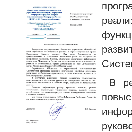
прогр
реа
функц
разв
Систе
В ре
повы
инфо
руков