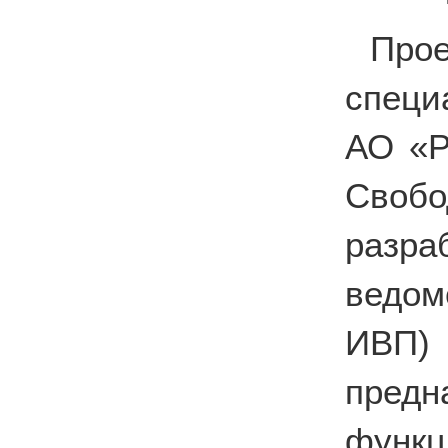
Про
специ
АО «Р
Свобо
разр
ведом
ИВП)
предн
фун