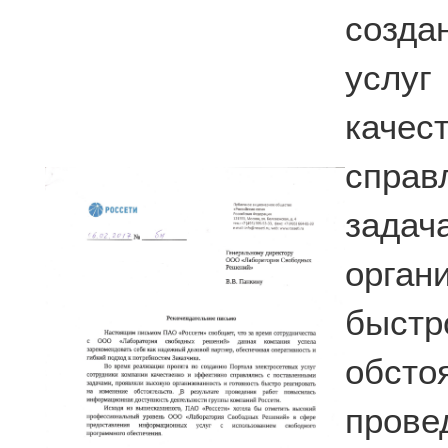
созда
услу
каче
спра
зада
орга
быстр
обст
пров