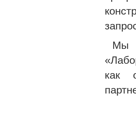
конс
запро
Мы 
«Лабо
как о
партн