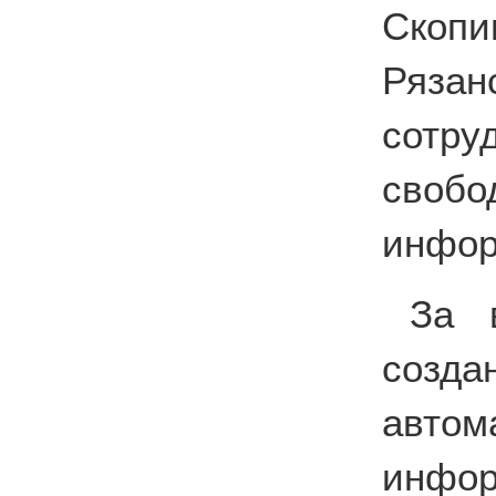
Скопи
Ряза
сотру
своб
инфор
За 
соз
автом
инф