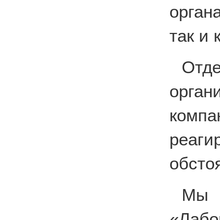
орган
так и
Отде
орга
комп
реаг
обсто
Мы
«Лабо