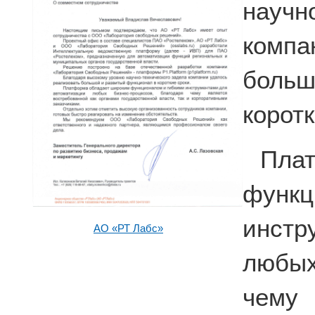
науч
комп
больш
коротк
Пла
фун
инстр
АО «РТ Лабс»
любых
чему 