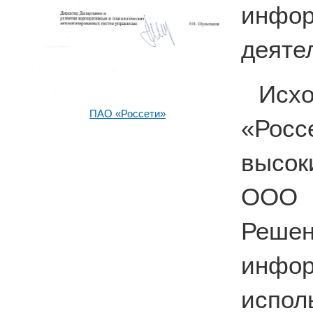
инфо
деяте
Исх
ПАО «Россети»
«Рос
высок
ООО 
Решен
инф
испо