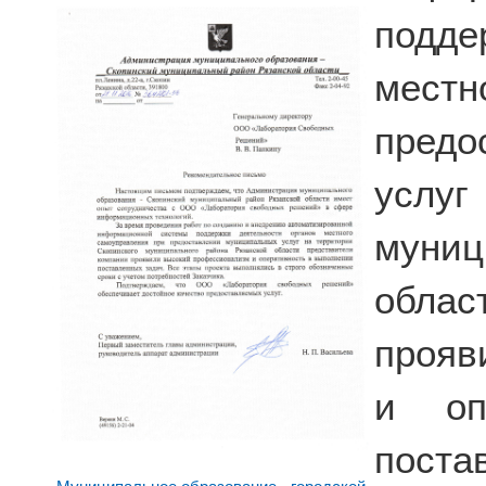
подде
мест
пред
услуг
муниц
облас
прояв
и оп
пост