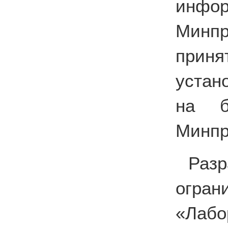
инф
Минпр
приня
устан
на б
Минпр
Раз
огра
«Лабо