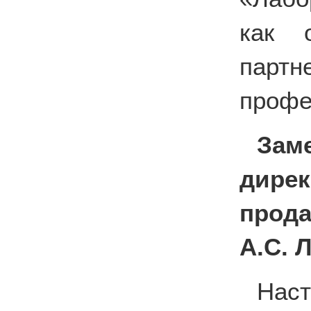
как о
пар
профе
Зам
дирек
прода
А.С. 
Нас