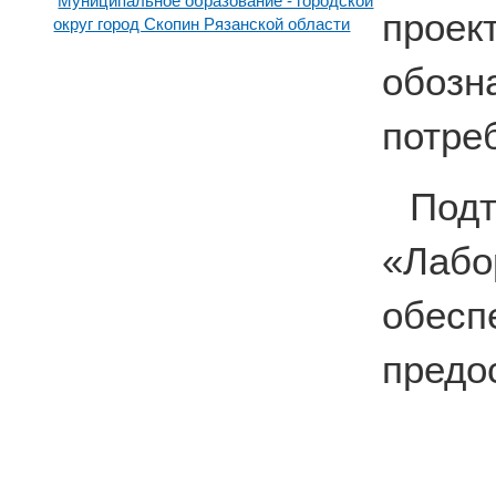
Муниципальное образование - городской
прое
округ город Скопин Рязанской области
обоз
потре
По
«Лабо
обесп
предо