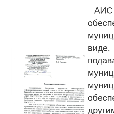
АИС
обесп
муниц
виде
подав
муниц
мун
обес
други