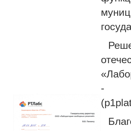
мун
госуд
Реш
отече
«Лабо
- п
(p1pla
Бла