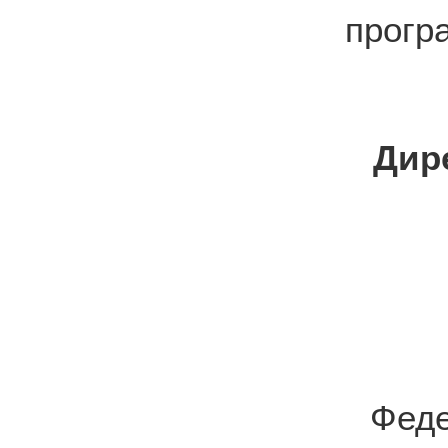
прогр
Дир
Фед