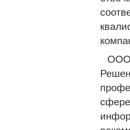
соо
квал
компа
ООО
Реше
профе
сфе
инфо