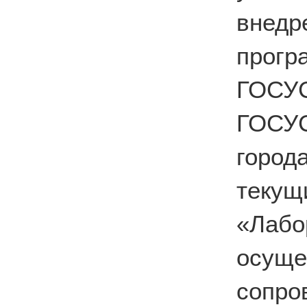
вне
прог
ГОС
ГОСУ
город
теку
«Лабо
осущ
сопро