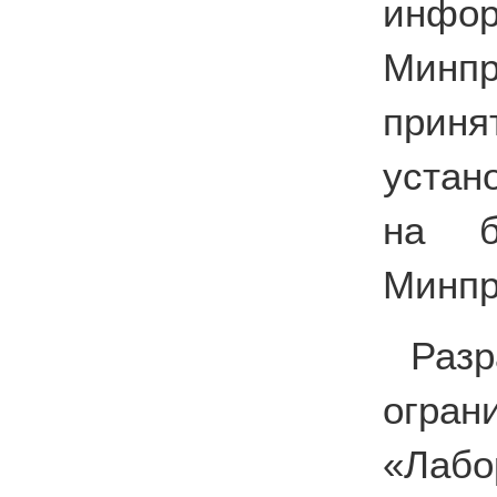
инф
Минпр
приня
устан
на б
Минпр
Раз
огра
«Лабо