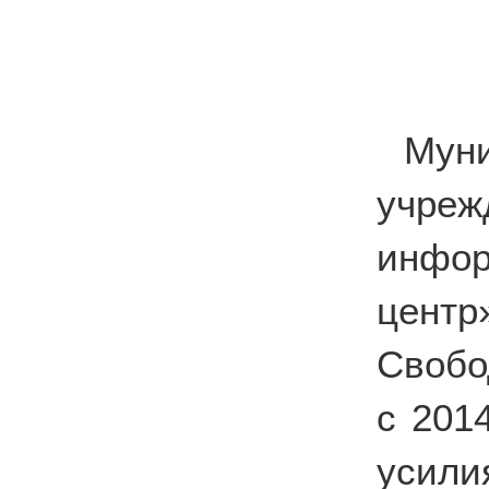
Мун
учре
инфор
цент
Свобо
с 201
усили