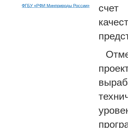
счет 
ФГБУ «РФИ Минприроды России»
каче
предс
Отм
прое
выра
техн
уро
прогр