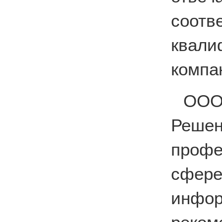
соо
квал
компа
ООО
Реше
профе
сфе
инфо