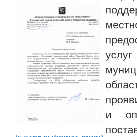
подде
мест
пред
услуг
муниц
облас
прояв
и оп
пост