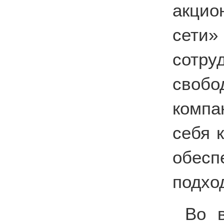
акцио
сети
сотру
своб
компа
себя 
обесп
подхо
Во 