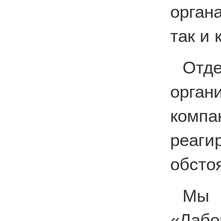
орган
так и
Отде
орга
комп
реаг
обсто
Мы
«Лабо