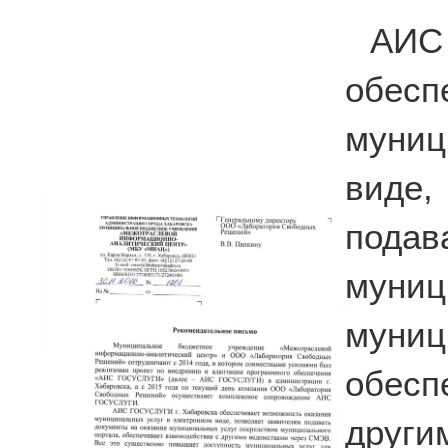
АИС
обесп
муниц
виде
подав
муниц
мун
обес
други