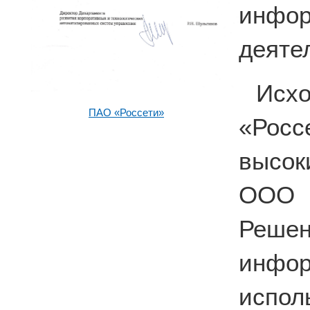
инфо
деяте
Исх
ПАО «Россети»
«Рос
высок
ООО 
Решен
инф
испо