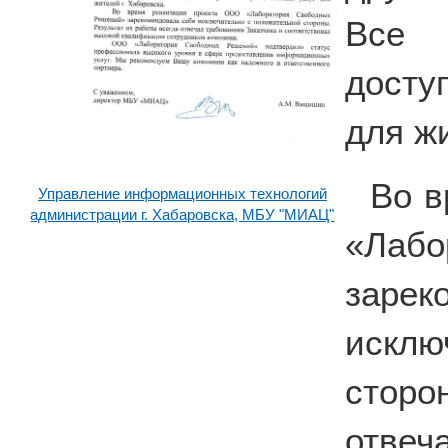
Все 
досту
для жи
Во в
Управление информационных технологий
администрации г. Хабаровска, МБУ "МИАЦ"
«Лабо
зар
искл
сторо
отвеч