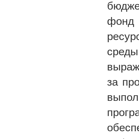
бюдже
фонд
ресу
сред
выраж
за пр
выпол
прог
обе