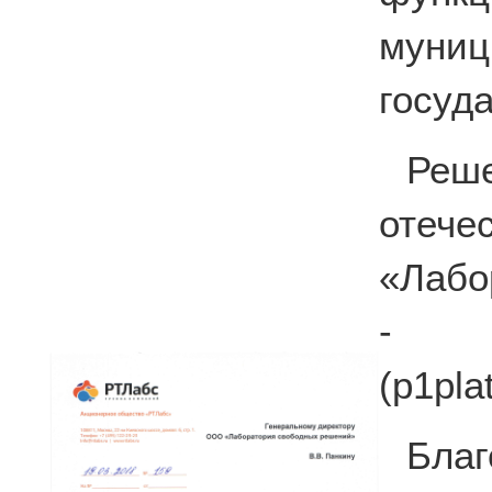
мун
госуд
Реш
отече
«Лабо
- п
(p1pla
Бла