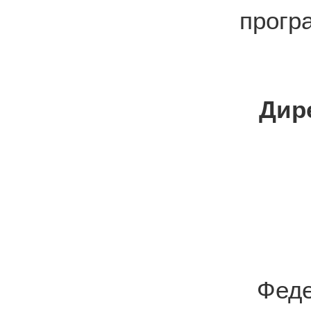
прогр
Дир
Фед