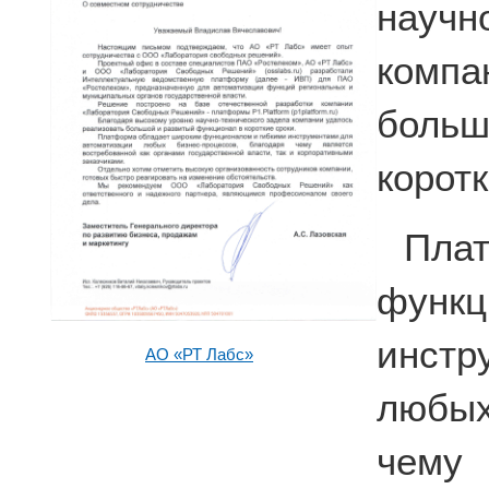
науч
комп
больш
коротк
Пла
фун
инстр
АО «РТ Лабс»
любых
чему 