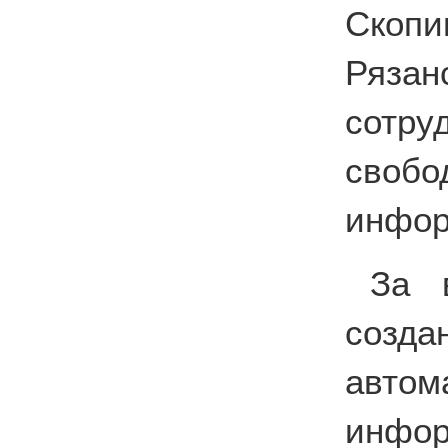
Скопи
Ряза
сотру
своб
инфор
За 
соз
автом
инф