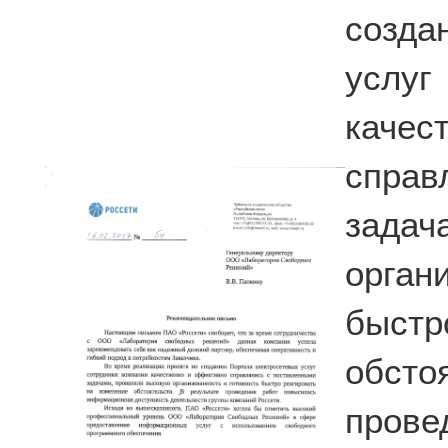
созда
услу
каче
спра
зада
орга
быстр
обст
пров