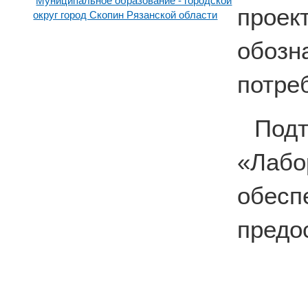
Муниципальное образование - городской
прое
округ город Скопин Рязанской области
обоз
потре
По
«Лабо
обесп
предо