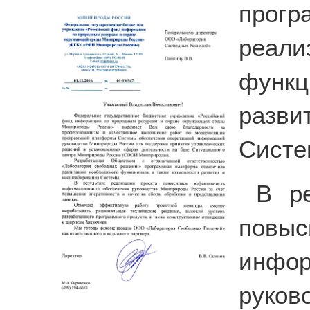
прогр
реа
функц
разв
Систе
В ре
повы
инфо
руков