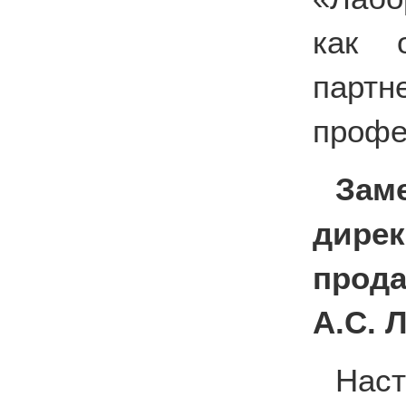
как о
пар
профе
Зам
дирек
прода
А.С. 
Нас