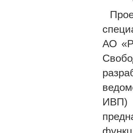
Про
специ
АО «Р
Свобо
разр
ведом
ИВП)
предн
фун