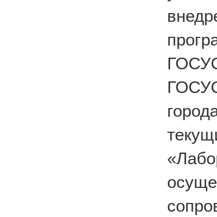
вне
прог
ГОС
ГОСУ
город
теку
«Лабо
осущ
сопро