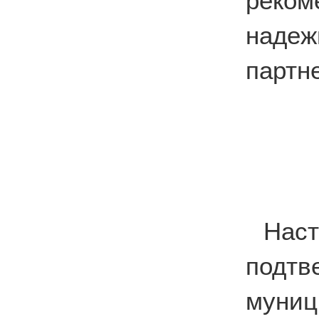
реко
наде
партн
На
подтв
муни