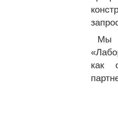
конс
запро
Мы 
«Лабо
как о
партн