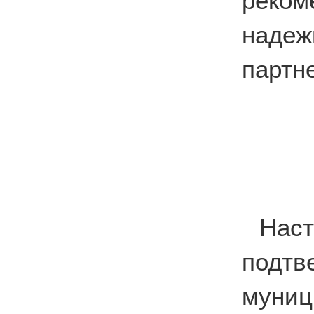
реко
наде
партн
На
подтв
муни