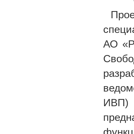
Про
специ
АО «Р
Свобо
разр
ведом
ИВП)
предн
фун