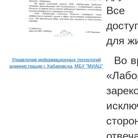
Все 
досту
для жи
Во в
Управление информационных технологий
администрации г. Хабаровска, МБУ "МИАЦ"
«Лабо
зар
искл
сторо
отвеч