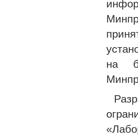
инф
Минпр
приня
устан
на б
Минпр
Раз
огра
«Лабо