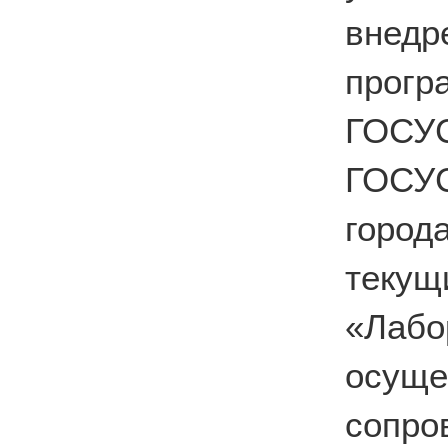
вне
прог
ГОС
ГОСУ
город
теку
«Лабо
осущ
сопро