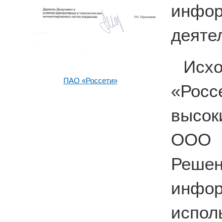
инфо
деяте
Исх
ПАО «Россети»
«Рос
высок
ООО 
Решен
инф
испо