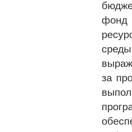
бюдже
фонд
ресу
сред
выраж
за пр
выпол
прог
обе