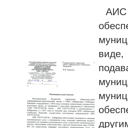
АИС
обесп
муниц
виде
подав
муниц
мун
обес
други