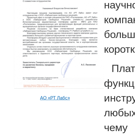
науч
комп
больш
коротк
Пла
фун
инстр
АО «РТ Лабс»
любых
чему 