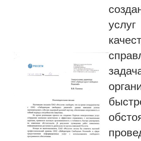
созда
услу
каче
спра
зада
орга
быстр
обст
пров