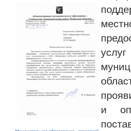
подде
мест
пред
услуг
муниц
облас
прояв
и оп
пост