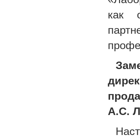
как о
пар
профе
Зам
дирек
прода
А.С. 
Нас