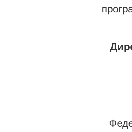
прогр
Дир
Фед