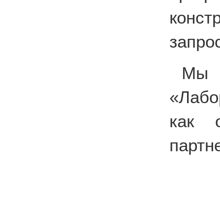
конс
запро
Мы 
«Лабо
как о
партн