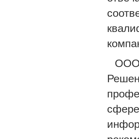
соо
квал
компа
ООО
Реше
профе
сфе
инфо