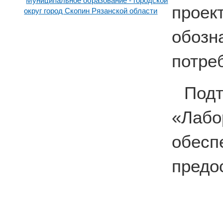
Муниципальное образование - городской
прое
округ город Скопин Рязанской области
обоз
потре
По
«Лабо
обесп
предо