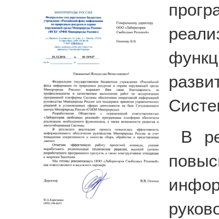
прогр
реа
функц
разв
Систе
В ре
повы
инфо
руков