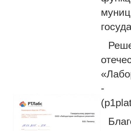
мун
госуд
Реш
отече
«Лабо
- п
(p1pla
Бла