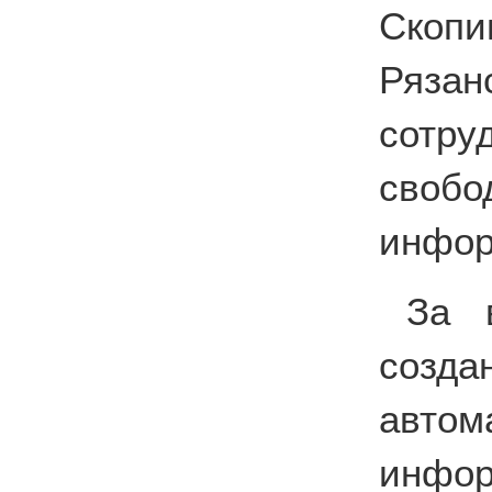
Скопи
Ряза
сотру
своб
инфор
За 
соз
автом
инф