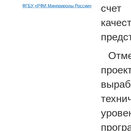
счет 
ФГБУ «РФИ Минприроды России»
каче
предс
Отм
прое
выра
техн
уро
прогр