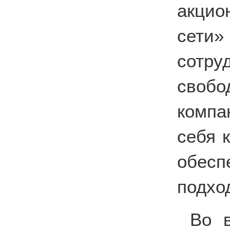
акцио
сети
сотру
своб
компа
себя 
обесп
подхо
Во 