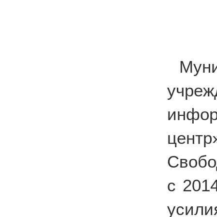
Мун
учре
инфор
цент
Свобо
с 201
усили