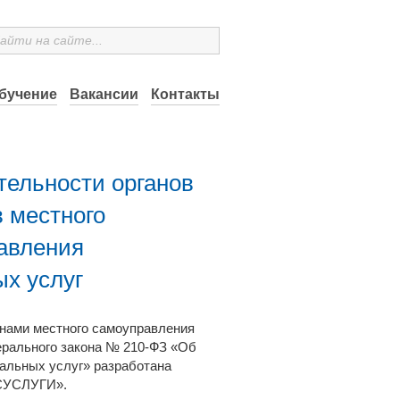
бучение
Вакансии
Контакты
тельности органов
в местного
тавления
х услуг
анами местного самоуправления
ерального закона № 210-ФЗ «Об
альных услуг» разработана
ОСУСЛУГИ».