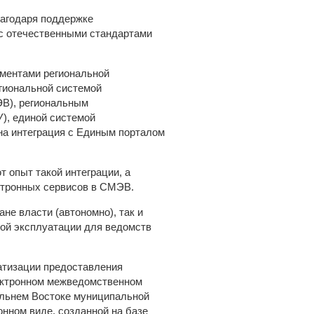
агодаря поддержке
 с отечественными стандартами
ементами региональной
гиональной системой
В), региональным
), единой системой
на интеграция с Единым порталом
опыт такой интеграции, а
ктронных сервисов в СМЭВ.
не власти (автономно), так и
ной эксплуатации для ведомств
тизации предоставления
лектронном межведомственном
альнем Востоке муниципальной
нном виде, созданной на базе