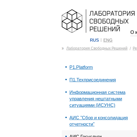
О 
RUS
ENG
Лаборатория Свободных Решений
Р
P1.Platform
П1.Техприсоединения
Информационная система
управления нештатными
ситуациями (ИСУНС)
АИС "Сбор и консолидация
отчетности"
АИС Госуслуги